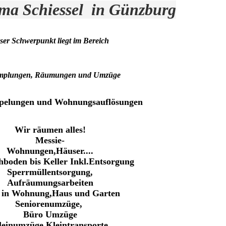
rma Schiessel in Günzburg
ser Schwerpunkt liegt im Bereich
mplungen, Räumungen und Umzüge
pelungen und Wohnungsauflösungen
Wir räumen alles!
Messie-
Wohnungen,Häuser....
hboden bis Keller Inkl.Entsorgung
Sperrmüllentsorgung,
Aufräumungsarbeiten
e in Wohnung,Haus und Garten
Seniorenumzüge,
Büro Umzüge
leinumzüge,Kleintransporte