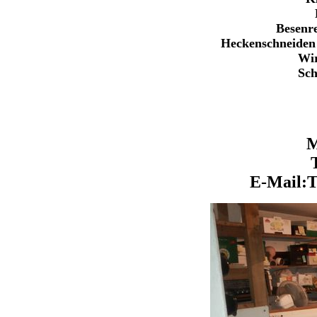
Besenr
Heckenschneiden
Wir
Sch
M
E-Mail:T