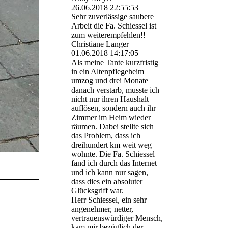
26.06.2018
22:55:53
Sehr zuverlässige saubere
Arbeit die Fa. Schiessel ist
zum weiterempfehlen!!
Christiane Langer
01.06.2018
14:17:05
Als meine Tante kurzfristig
in ein Altenpflegeheim
umzog und drei Monate
danach verstarb, musste ich
nicht nur ihren Haushalt
auflösen, sondern auch ihr
Zimmer im Heim wieder
räumen. Dabei stellte sich
das Problem, dass ich
dreihundert km weit weg
wohnte. Die Fa. Schiessel
fand ich durch das Internet
und ich kann nur sagen,
dass dies ein absoluter
Glücksgriff war.
Herr Schiessel, ein sehr
angenehmer, netter,
vertrauenswürdiger Mensch,
kam mir bezüglich der