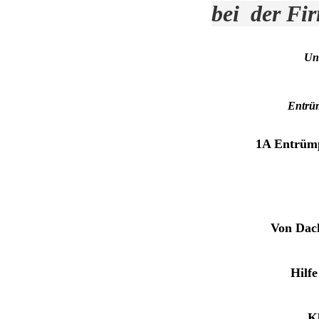
bei der Fi
Un
Entrü
1A Entrüm
Von Da
c
Hilf
K