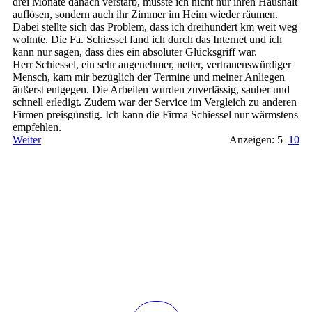
drei Monate danach verstarb, musste ich nicht nur ihren Haushalt
auflösen, sondern auch ihr Zimmer im Heim wieder räumen.
Dabei stellte sich das Problem, dass ich dreihundert km weit weg
wohnte. Die Fa. Schiessel fand ich durch das Internet und ich
kann nur sagen, dass dies ein absoluter Glücksgriff war.
Herr Schiessel, ein sehr angenehmer, netter, vertrauenswürdiger
Mensch, kam mir bezüglich der Termine und meiner Anliegen
äußerst entgegen. Die Arbeiten wurden zuverlässig, sauber und
schnell erledigt. Zudem war der Service im Vergleich zu anderen
Firmen preisgünstig. Ich kann die Firma Schiessel nur wärmstens
empfehlen.
Weiter
Anzeigen: 5
10