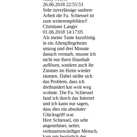
26.06.2018
22:55:53
Sehr zuverlässige saubere
Arbeit die Fa. Schiessel ist
zum weiterempfehlen!!
Christiane Langer
01.06.2018
14:17:05
Als meine Tante kurzfristig
in ein Altenpflegeheim
umzog und drei Monate
danach verstarb, musste ich
nicht nur ihren Haushalt
auflösen, sondern auch ihr
Zimmer im Heim wieder
räumen. Dabei stellte sich
das Problem, dass ich
dreihundert km weit weg
wohnte. Die Fa. Schiessel
fand ich durch das Internet
und ich kann nur sagen,
dass dies ein absoluter
Glücksgriff war.
Herr Schiessel, ein sehr
angenehmer, netter,
vertrauenswürdiger Mensch,
kam mir bezüglich der