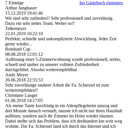
7 Einträge
Ins Gästebuch eintragen
Arthur Jungbauer
15.12.2019
19:41:46
Wir sind sehr zufrieden!! Sehr professionell und zuverlässig.
Dazu ein sehr nettes Team. Weiter so!!
Telkemeyer
22.01.2019
10:22:10
Perfekte, schnelle und unkomplizierte Abwicklung. Jeder Zeit
gerne wieder...
Reinhard Cap
08.08.2018
12:01:12
Auflösung einer 5-Zimmerwohnung wurde professionell, seriös,
schnell und sauber zu unserer vollsten Zufriedenheit
durchgeführt. Absolut weiterempfehlbar
Andy Meyer
26.06.2018
22:55:53
Sehr zuverlässige saubere Arbeit die Fa. Schiessel ist zum
weiterempfehlen!!
Christiane Langer
01.06.2018
14:17:05
Als meine Tante kurzfristig in ein Altenpflegeheim umzog und
drei Monate danach verstarb, musste ich nicht nur ihren Haushalt
auflösen, sondern auch ihr Zimmer im Heim wieder räumen.
Dabei stellte sich das Problem, dass ich dreihundert km weit weg
wohnte. Die Fa. Schiessel fand ich durch das Internet und ich