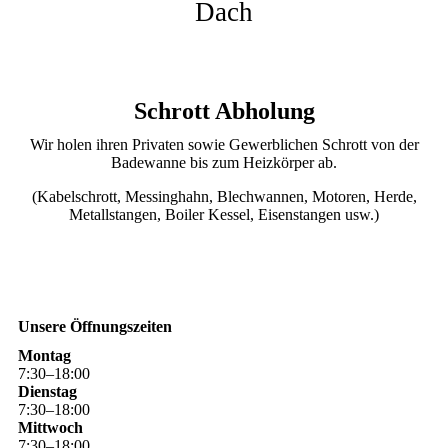
Dach
Schrott Abholung
Wir holen ihren Privaten sowie Gewerblichen Schrott von der
Badewanne bis zum Heizkörper ab.
(Kabelschrott, Messinghahn, Blechwannen, Motoren, Herde,
Metallstangen, Boiler Kessel, Eisenstangen usw.)
Unsere Öffnungszeiten
Montag
7
:
30
–
18
:
00
Dienstag
7
:
30
–
18
:
00
Mittwoch
7
:
30
–
18
:
00