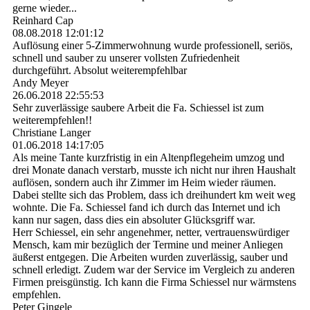
gerne wieder...
Reinhard Cap
08.08.2018
12:01:12
Auflösung einer 5-Zimmerwohnung wurde professionell, seriös,
schnell und sauber zu unserer vollsten Zufriedenheit
durchgeführt. Absolut weiterempfehlbar
Andy Meyer
26.06.2018
22:55:53
Sehr zuverlässige saubere Arbeit die Fa. Schiessel ist zum
weiterempfehlen!!
Christiane Langer
01.06.2018
14:17:05
Als meine Tante kurzfristig in ein Altenpflegeheim umzog und
drei Monate danach verstarb, musste ich nicht nur ihren Haushalt
auflösen, sondern auch ihr Zimmer im Heim wieder räumen.
Dabei stellte sich das Problem, dass ich dreihundert km weit weg
wohnte. Die Fa. Schiessel fand ich durch das Internet und ich
kann nur sagen, dass dies ein absoluter Glücksgriff war.
Herr Schiessel, ein sehr angenehmer, netter, vertrauenswürdiger
Mensch, kam mir bezüglich der Termine und meiner Anliegen
äußerst entgegen. Die Arbeiten wurden zuverlässig, sauber und
schnell erledigt. Zudem war der Service im Vergleich zu anderen
Firmen preisgünstig. Ich kann die Firma Schiessel nur wärmstens
empfehlen.
Peter Gingele